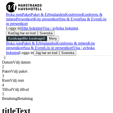
Boka rum
Paket
Paket & Erbjudanden
Konferens
Konferens &
möten
Presentkort
Köp presentkort
Spa & Event
Spa & Event
Lös
in presentkort
Logga in
Hitta bokning
Visa / avboka bokning
Kod
Jag har en kod
Svenska
Kundvagn
Min kundvagn
0
Meny
Boka rum
Paket & Erbjudanden
Konferens & möten
Köp
presentkort
Spa & Event
Lös in presentkort
Visa / avboka
bokning
Logga in
Jag har en kod
Svenska
1
1
Datum
Välj datum
2
Paket
Välj paket
3
Rum
Välj rum
4
Tillval
Välj tillval
5
Betalning
Betalning
titleText