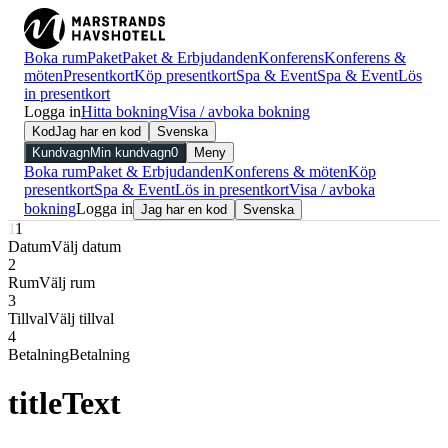
Boka rum
Paket
Paket & Erbjudanden
Konferens
Konferens &
möten
Presentkort
Köp presentkort
Spa & Event
Spa & Event
Lös
in presentkort
Logga in
Hitta bokning
Visa / avboka bokning
Kod
Jag har en kod
Svenska
Kundvagn
Min kundvagn
0
Meny
Boka rum
Paket & Erbjudanden
Konferens & möten
Köp
presentkort
Spa & Event
Lös in presentkort
Visa / avboka
bokning
Logga in
Jag har en kod
Svenska
1
1
Datum
Välj datum
2
Rum
Välj rum
3
Tillval
Välj tillval
4
Betalning
Betalning
titleText