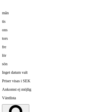
mån
tis
ons
tors
fre
lör
sön
Inget datum valt
Priser visas i SEK
Ankomst ej möjlig
Väntlista